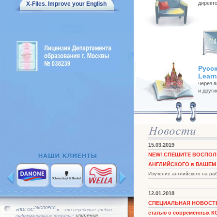
директо
X-Files. Improve your English
Русс
Learn
через а
и други
15.03.2019
NEW! СПЕШИТЕ ВОСПОЛ
АНГЛИЙСКОГО в ВАШЕМ ОФИ
Изучение английского на р
12.01.2018
СПЕЦИАЛЬНАЯ НОВОСТЬ! 
ЭКСПРЕСС
«ЛОГОС
»
- это передовые учебно-
статью о современных 
изучение
информационные проекты: