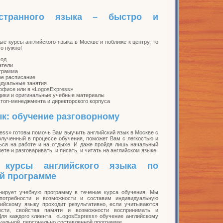
зачем ее проводить, ведь по
количество времени, не
большое количество
сути это одно и то же? Но
отрываясь от дел или
специалистов не владеет
остранного языка – быстро и
это не совсем так. Часто
домашных хлопот для
иностранным языком, но
свободный английский или
занятий иностранным
есть желание его изучить
 курсы английского языка в Москве и поближе к центру, то
fluent English подразумевает
языком. Занятия по скайпу
применительно к
то нужно!
наличие беглой речи, а
практически ничем не
конкретной области знаний.
ход
способность быстро
отличаются от личного
Применение делового
атели
ограмма
говорить еще не означает
присутствия рядом с
английского востребовано
ое расписание
хорошее владение
преподавателем. К тому же
во многих отраслях
идуальные занятия
 офисе или в «LogosExpress»
иностранным языком.
есть ощутимые
ики и оригинальные учебные материалы
топ-менеджмента и директорского корпуса
преимущества: они могут
проводиться где угодно,
к: обучение разговорному
лишь бы был хороший
интернет и на этом можно
ss» готовы помочь Вам выучить английский язык в Москве с
олученный в процессе обучения, поможет Вам с легкостью и
очень прилично сэкономить
ся на работе и на отдыхе. И даже пройдя лишь начальный
те и разговаривать, и писать, и читать на английском языке.
 курсы английского языка по
й программе
анирует учебную программу в течение курса обучения. Мы
потребности и возможности и составим индивидуальную
ийскому языку проходит результативно, если учитываются
ости, свойства памяти и возможности воспринимать и
ля каждого клиента «LogosExpress» обучение английскому
уальной, персонально составленной программе.