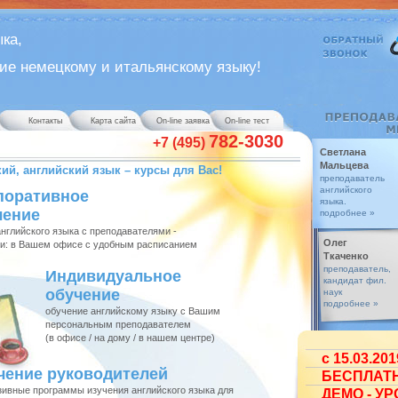
ыка,
ие немецкому и итальянскому языку!
Контакты
Карта сайта
On-line заявка
On-line тест
782-3030
+7 (495)
Светлана
Мальцева
ий, английский язык – курсы для Вас!
преподаватель
английского
поративное
языка.
чение
подробнее »
нглийского языка с преподавателями -
Олег
ф и: в Вашем офисе с удобным расписанием
Ткаченко
преподаватель,
Индивидуальное
кандидат фил.
обучение
наук
подробнее »
обучение английскому языку с Вашим
персональным преподавателем
(в офисе / на дому / в нашем центре)
c 15.03.201
чение руководителей
БЕСПЛАТ
зивные программы изучения английского языка для
ДЕМО - УР