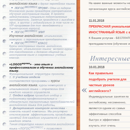
На какие важные моменты н
английского языка
и других европейских языков.
ЭКСПРЕСС
ЛОГОС
ПРОФИ -
Один из лидеров
организации курса английск
Московского рынка провайдеров корпоративного
обучения иностранным языкам. В проекте
задействованы специально подготовленные
преподаватели. Занятия проводятся с выездом в
11.01.2018
офис, в группах и индивидуально (в том числе по
VIP-программам для топ -менеджмента и
ПРЕКРАСНАЯ уникальная 
директорского корпуса).
ЭКСПРЕСС
ИНОСТРАННЫЙ ЯЗЫК с в
ЛОГОС
ЭЛИТ
Изучение английского
, итальянского,
К Вашим услугам - БЕСПЛАТ
немецкого с персональным преподавателем.·
ЭКСПРЕСС
ЛОГОС
КЛАСС
преподавателем (обучение и
Курсы иностранных языков -английского,
немецкого, итальянского языков: экспресс-курсы
для повседневного и делового общения на
иностранном языке в современных учебных
классах.
express
«
LOGOS
»
-
это опыт и
03.02.2016
01.06.2015
10.01.2018
профессионализм в
обучении английскому
языку.
На какие вопросы нужно
Пять причин улучшить
Как правильно
Функциональная структура проекта:
1. В
учебном отделе
знать ответы для
свой английский перед
подобрать учителя для
курсы
составляются
программы и
удачного прохождения
поездкой за границу -
частных уроков
английского языка
, курсы немецкого и
итальянского языка –
стратегии для
собеседования на
Поездки за границу сегодня
английского?
каждого нашего слушателя.
2.
Отдел кадров
проводит
отбор и
английском языке
– очень популярный вид
Индивидуальные занятия по
подготовку профессиональных и
обязательно талантливых преподавателей
Успешное прохождение
отдыха среди россиян. Все
английскому, несомненно,
английского языка для работы
.
собеседования может стать
большее число наших
являются одним из самых
3.
Департамент контроля качества
-
совесть нашей компании. Мы регулярно
пропуском на новое
соотечественников
эффективных способов
отслеживаем
эффективность проводимых
занятий для каждого слушателя и для
высокооплачиваемое место
предпочитают русскому югу
быстро и эффективно
каждого этапа.
Такая структура наших классов английского
работы. Зачастую общение
Турцию, Египет, Грецию,
изучать этот очень
ЭКСПРЕСС
языка
«ЛОГОС
»
позволяет