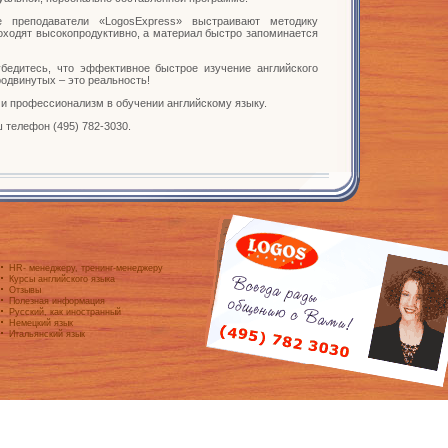
е преподаватели «LogosExpress» выстраивают методику
роходят высокопродуктивно, а материал быстро запоминается
бедитесь, что эффективное быстрое изучение английского
одвинутых – это реальность!
 и профессионализм в обучении английскому языку.
 телефон (495) 782-3030.
HR- менеджеру, тренинг-менеджеру
Курсы английского языка
Отзывы
Полезная информация
Русский, как иностранный
Немецкий язык
Итальянский язык
рсы английского языка изучение, обучение английскому языку Logos Express, корпоративный английс