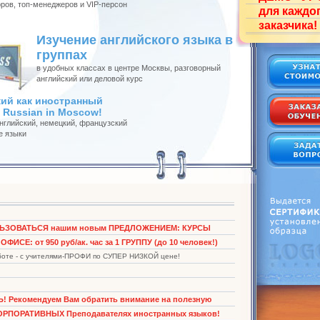
ров, топ-менеджеров и VIP-персон
для каждо
заказчика!
Изучение английского языка в
группах
в удобных классах в центре Москвы, разговорный
английский или деловой курс
кий как иностранный
 Russian in Moscow!
нглийский, немецкий, французский
е языки
ЬЗОВАТЬСЯ нашим новым ПРЕДЛОЖЕНИЕМ: КУРСЫ
СЕ: от 950 руб/ак. час за 1 ГРУППУ (до 10 человек!)
аботе - с учителями-ПРОФИ по СУПЕР НИЗКОЙ цене!
Рекомендуем Вам обратить внимание на полезную
КОРПОРАТИВНЫХ Преподавателях иностранных языков!