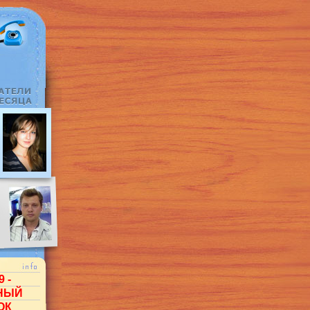
9 -
НЫЙ
ОК