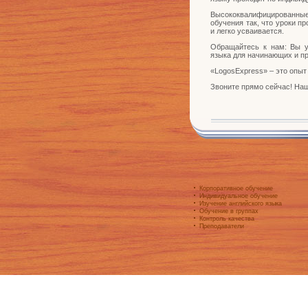
Высококвалифицированны
обучения так, что уроки п
и легко усваивается.
Обращайтесь к нам: Вы у
языка для начинающих и пр
«LogosExpress» – это опыт
Звоните прямо сейчас! Наш
Корпоративное обучение
Индивидуальное обучение
Изучение английского языка
Обучение в группах
Контроль качества
Преподаватели
Ку
Promo