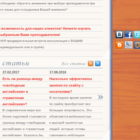
еобходимо обратить внимание при выборе преподавателя при
ого языка для сотрудников Вашей компании?
возможность для наших клиентов! Начните изучать
ыбранным Вами преподавателем!
НАЯ предварительная встреча-консультация с ВАШИМ
ндивидуальное или в группе)
27.02.2017
17.08.2016
11.08.2016
Есть ли разница между
Насколько эффективны
Эффективно ли изучать
«свободным
занятия по скайпу с
деловой язык с
английским» и
носителями?
нулевого уровня
«грамотным
В последнее время занятия
Сегодня нередко можно
английским»?
по скайпу приобретают все
встретить предложения по
В современном мире все
большую популярность. Это
изучению делового языка с
более ощутимой становится
объясняется мобильностью
нулевого уровня. На этом
граница между «свободным
и высокой занятостью
направлении имеется
английским» и «грамотным
людей, которые готовы
большой спрос в связи с
английским». Казалось бы,
сэкономить небольшое
тем, что на рынке все еще