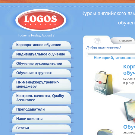
Курсы английского яз
обучен
Today is Friday, August 7.
О проекте
Корпоративное обучение
Добро пожаловать!
Индивидуальное обучение
Немецкий, итальянск
Обучение руководителей
Кор
обу
Обучение в группах
курсы а
HR-менеджеру,тренинг-
п р о 
менеджеру
Контроль качества, Quality
Assurance
Преподаватели
Наши клиенты
Обу
Статьи
эксклю