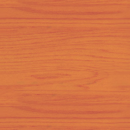
с работодателем выглядит
Тунис, Таиланд и даже
сложнее, чем сдача
отдых на далеких островах.
сложного экзамена в
Однако любой выезжающий
унивеситете, особенно,
за границу человек
если оно проходит на
неизбежно сталкивается с
английском языке. Но, также
языковым барьером.
как и в случае сдачи
Оказавшись в ситуации,
экзамена, к собеседованию
когда все вокруг
необходимо подготовиться.
изъясняются на совершенн
При этом вопросы, которые
непонятном языке, поневол
можно услышать на
почувствуешь беспокойство
собеседовании, вполне
и стресс.
предсказуемы.