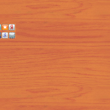
10.02.2016
03.02.2016
01.06.2015
Как подготовиться к
На какие вопросы нужно
Пять причин улучшить
сдаче международного
знать ответы для
свой английский перед
экзамена
удачного прохождения
поездкой за границу -
Международный экзамен по
собеседования на
Поездки за границу сегодня
английскому языку
английском языке
– очень популярный вид
подразумевает
Успешное прохождение
отдыха среди россиян. Все
всестороннее знание языка
собеседования может стать
большее число наших
и включает, как правило,
пропуском на новое
соотечественников
следующие части:
высокооплачиваемое место
предпочитают русскому югу
работы. Зачастую общение
Турцию, Египет, Грецию,