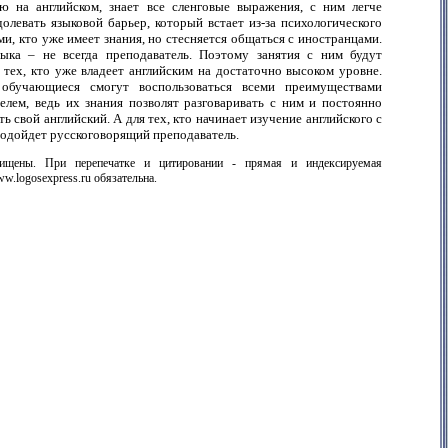
ю на английском, знает все сленговые выражения, с ним легче
олевать языковой барьер, который встает из-за психологического
ми, кто уже имеет знания, но стесняется общаться с иностранцами.
ыка – не всегда преподаватель. Поэтому занятия с ним будут
 тех, кто уже владеет английским на достаточно высоком уровне.
обучающиеся смогут воспользоваться всеми преимуществами
телем, ведь их знания позволят разговаривать с ним и постоянно
ь свой английский. А для тех, кто начинает изучение английского с
подойдет русскоговорящий преподаватель.
ищены. При перепечатке и цитировании - прямая и индексируемая
w.logosexpress.ru обязательна.