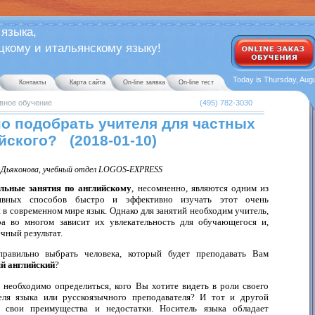
 языка,
ому и итальянскому языку!
Today is Thursday, Augu
Контакты
Карта сайта
On-line заявка
On-line тест
вное обучение
(495) 782-3030
о подобрать учителя для частных
йского? (2018-01-10)
 Дьяконова, учебный отдел LOGOS-EXPRESS
ые занятия по английскому
, несомненно, являются одним из
ивных способов быстро и эффективно изучать этот очень
в современном мире язык. Однако для занятий необходим учитель,
а во многом зависит их увлекательность для обучающегося и,
ечный результат.
льно выбрать человека, который будет преподавать Вам
й английский
?
 необходимо определиться, кого Вы хотите видеть в роли своего
еля языка или русскоязычного преподавателя? И тот и другой
 свои преимущества и недостатки. Носитель языка обладает