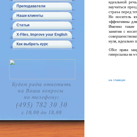
идеальной речь
Преподаватели
научиться преод
страха перед те
Наши клиенты
Но носитель яз
эффективны для
Статьи
Именно такие 
занятия с носи
X-Files. Improve your English
совершенствоват
нуля, идеально 
Как выбрать курс
©Все права защ
гиперссылка на ww
на главную