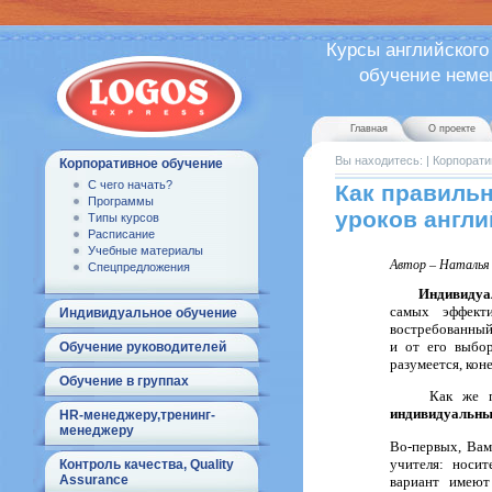
Курсы английского
обучение немецк
Главная
О проекте
Вы находитесь:
|
Корпорати
Корпоративное обучение
С чего начать?
Как правильн
Программы
уроков англи
Типы курсов
Расписание
Учебные материалы
Автор – Наталья
Спецпредложения
Индивидуальн
самых эффект
Индивидуальное обучение
востребованный 
и от его выбор
Обучение руководителей
разумеется, кон
Обучение в группах
Как же прави
индивидуальны
HR-менеджеру,тренинг-
менеджеру
Во-первых, Вам
учителя: носит
Контроль качества, Quality
Assurance
вариант имеют