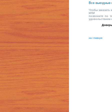
Все выездные 
Чтобы заказать
ИЛИ
позвоните по т
удовольствием 
Доверь
на главную