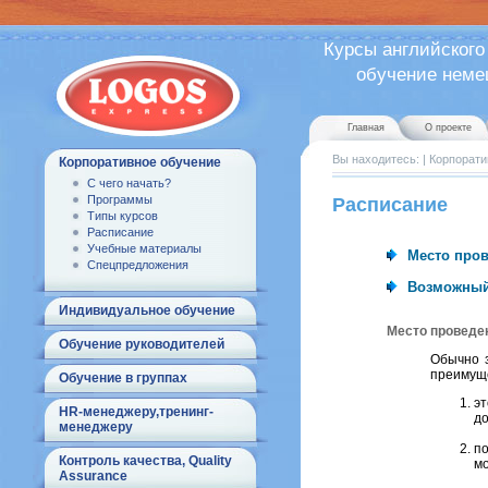
Курсы английского
обучение немецк
Главная
О проекте
Вы находитесь:
|
Корпорати
Корпоративное обучение
С чего начать?
Программы
Расписание
Типы курсов
Расписание
Учебные материалы
Место пров
Спецпредложения
Возможный
Индивидуальное обучение
Место проведе
Обучение руководителей
Обычно з
преимуще
Обучение в группах
эт
HR-менеджеру,тренинг-
до
менеджеру
п
Контроль качества, Quality
мо
Assurance