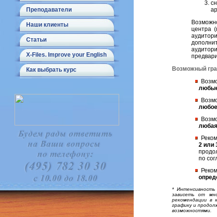
сн
Преподаватели
ар
Возможно
Наши клиенты
центра 
аудито
Статьи
дополни
аудитор
X-Files. Improve your English
предвари
Возможный гр
Как выбрать курс
Возм
любые д
Возм
любое в
Возм
любая 
Реко
2 или
продолж
по согл
Реко
опред
* Интенсивность
зависеть от мн
рекомендации в 
графику и продол
возможностями.