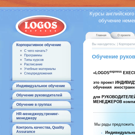
Курсы английского
обучение немецк
Главная
О проекте
Вы находитесь:
|
Корпорати
Корпоративное обучение
С чего начать?
Программы
Обучение руко
Типы курсов
Расписание
...
Учебные материалы
express
«LOGOS
EXECU
Спецпредложения
это проект ИНДИВИ
Индивидуальное обучение
обучения иностран
Обучение руководителей
для РУКОВОДИТЕЛЕЙ
МЕНЕДЖЕРОВ компа
Обучение в группах
..................................
HR-менеджеру,тренинг-
менеджеру
Мы рады предложить
Контроль качества, Quality
Assurance
Индивидуальн