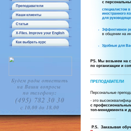
с персональны
Преподаватели
специалистом
в
иностранного я
Наши клиенты
для руководяще
Статьи
Эффективное ре
X-Files. Improve your English
в общении на и
Как выбрать курс
Удобные для Ва
PS.
Мы возьмем на 
по организации и с
..................................
ПРЕПОДАВАТЕЛИ
Персональные препод
- это высококвалифиц
с профессиональны
топ-менеджмента и д
......................
P.S. Заказывая обуч