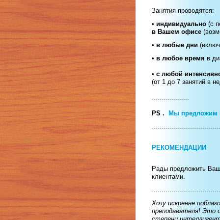
Занятия проводятся:
•
индивидуально
(с 
в Вашем офисе
(возм
•
в любые дни
(включ
•
в любое время
в ди
•
с любой интенсивн
(от 1 до 7 занятий в н
...................
PS .
Мы предложим 
..................................
РЕКОМЕНДАЦИИ
Рады предложить Ваш
клиентами.
..................................
Хочу искренне поблаг
преподавателя! Это о
степени интеллигентн