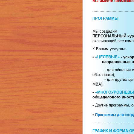
Вы имеете возможно
..................................
ПРОГРАММЫ
Мы создадим
ПЕРСОНАЛЬНЫЙ кур
включающий все компо
К Вашим услугам:
•
«ЦЕЛЕВЫЕ»
- уск
направленные на «
----------
- для общения 
обстановке);
----------
- для других це
MBA).
•
«МНОГОУРОВНЕВЫ
общеделового иност
• Другие программы, 
•
Программы для сотру
..................................
ГРАФИК И ФОРМА О