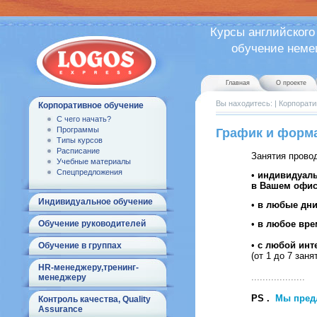
Курсы английского
обучение немецк
Главная
О проекте
Вы находитесь:
|
Корпорати
Корпоративное обучение
С чего начать?
Программы
График и форм
Типы курсов
Расписание
Занятия прово
Учебные материалы
Спецпредложения
•
индивидуал
в Вашем офи
Индивидуальное обучение
•
в любые дн
Обучение руководителей
•
в любое вре
•
с любой инт
Обучение в группах
(от 1 до 7 заня
HR-менеджеру,тренинг-
...................
менеджеру
PS .
Мы пред
Контроль качества, Quality
Assurance