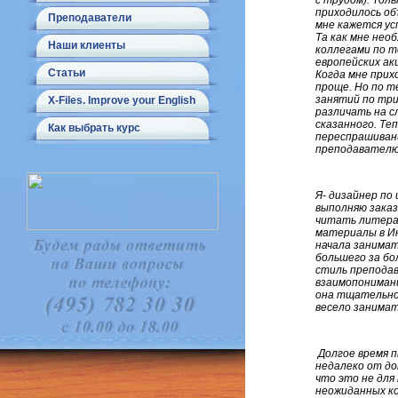
с трудом). Тол
приходилось об
Преподаватели
мне кажется ус
Та как мне нео
Наши клиенты
коллегами по т
европейских ак
Статьи
Когда мне прих
проще. Но по т
занятий по три
X-Files. Improve your English
различать на с
сказанного. Те
Как выбрать курс
переспрашивани
преподавателю
Я- дизайнер по
выполняю заказ
читать литерат
материалы в Ин
начала занимат
большего за бо
стиль преподав
взаимопонимани
она тщательно
весело занимат
Долгое время п
недалеко от до
что это не для
неожиданных ко