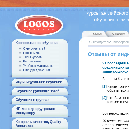
Курсы английского
обучение немецк
Главная
О проекте
Вы находитесь:
|
Корпорати
Корпоративное обучение
С чего начать?
Программы
Отзывы от инд
Типы курсов
Расписание
За последний 
Учебные материалы
среди наших кл
Спецпредложения
занимающихся 
Вопросы были 
Индивидуальное обучение
[1]
Какие причи
обратиться за
Обучение руководителей
[2]
Что Вам понр
Обучение в группах
и какое впечат
HR-менеджеру,тренинг-
менеджеру
Вот несколько 
Хочется сказа
Контроль качества, Quality
Елене Сергеевн
Assurance