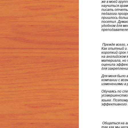
же в моей групп
научиться грам
писать отчеты 
педагога прогр
пришлось больш
посетил. Думаю
удобном для ме
преподавателе
Прежде всего,
Как опытный и
короткий срок 
на английском 
материала, но 
оценила эффек
для закреплени
Для меня было 
компании с воз
изменениями в 
Обучаясь по сп
усовершенствов
языке. Поэтому
эффективного п
Общаться на ан
так как мы нес