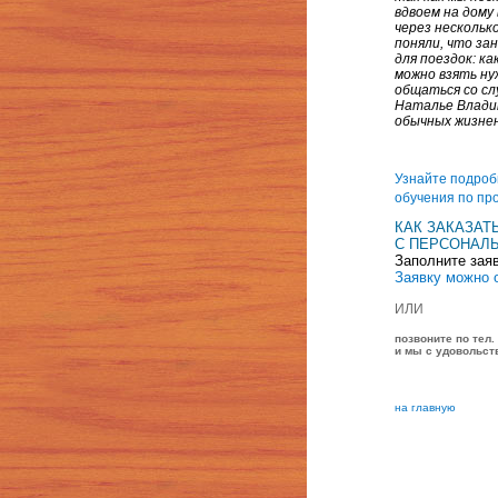
вдвоем на дому
через нескольк
поняли, что за
для поездок: ка
можно взять ну
общаться со сл
Наталье Владим
обычных жизнен
Узнайте подроб
обучения по пр
КАК ЗАКАЗАТ
C ПЕРСОНАЛ
Заполните заяв
Заявку можно 
ИЛИ
позвоните по тел.
и мы с удовольст
на главную