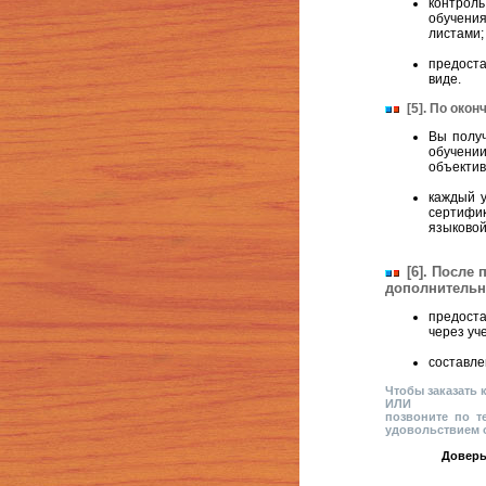
контрол
обучени
листами;
предоста
виде.
[5]. По око
Вы полу
обучени
объектив
каждый у
сертифи
языковой
[6]. После
дополнительн
предост
через уч
составле
Чтобы заказать
ИЛИ
позвоните по т
удовольствием 
Доверь