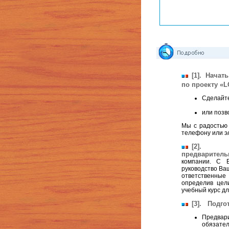
Ь
р
[1]. Начат
по проекту «
L
Сделайте
или позв
Мы с радостью 
телефону или э
[2]. По
предваритель
компании. С 
руководство Ва
ответственные
определив цел
учебный курс д
[3]. Подго
Предвар
обязате