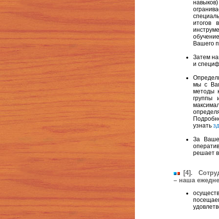
навыко
огранив
специал
итогов
инструме
обучение
Вашего п
Затем на
и специф
Определ
мы с Ва
методы 
группы 
максима
определ
Подробн
узнать
з
За Ваше
оператив
решает в
[4]. Сотру
– наша ежедне
осущест
посеща
удовлетв