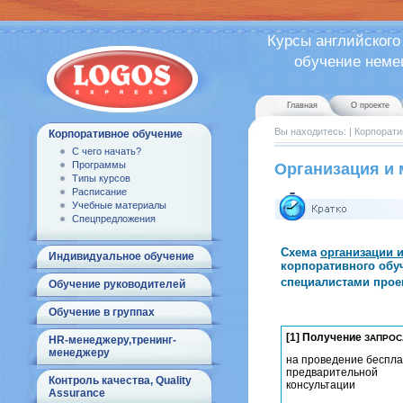
Курсы английского
обучение немецк
Главная
О проекте
Вы находитесь:
|
Корпорати
Корпоративное обучение
С чего начать?
Программы
Организация и 
Типы курсов
Расписание
Учебные материалы
Спецпредложения
.
Схема
организации 
Индивидуальное обучение
корпоративного обу
специалистами прое
Обучение руководителей
................................
Обучение в группах
[1] Получение
ЗАПРОС
HR-менеджеру,тренинг-
менеджеру
на проведение беспл
предварительной
Контроль качества, Quality
консультации
Assurance